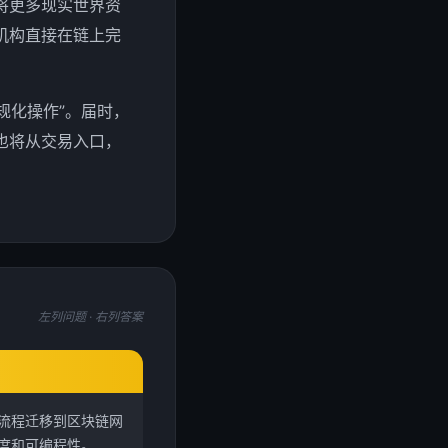
将更多现实世界资
机构直接在链上完
规化操作”。届时，
也将从交易入口，
左列问题 · 右列答案
流程迁移到区块链网
度和可编程性。