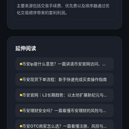
主要来源包括交易手续费、优先费以及排序器通过优
化交易顺序带来的套利利润。
延伸阅读
币安ip是什么意思？一篇讲清币安官网访问、登
录与网络环境要点
币安现货下单流程：新手快速完成买卖操作指南
币安官网｜L2长期趋势：以太坊扩展新纪元与头
部赛道演化分析
币安理财安全吗？一篇看懂币安理财的风险与使
用建议
币安OTC商家怎么选？一篇看懂注册、风控与成