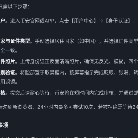
只需以下步骤：
账户
。进入币安官网或APP，点击【用户中心】→【身份认证】
国家与证件类型
。手动选择居住国家（如中国），并选择证件类
完全一致。
证件照片
。上传身份证正反面清晰照片，确保无反光、模糊，四
识别验证
。将脸部置于取景框内，按屏幕指示完成眨眼、张嘴、
使用滤镜。
审核
。提交后请耐心等待，币安将在短时间内完成审核，并通过
请勿刷新浏览器，24小时内最多可尝试10次，若被拒绝需等待2
事项