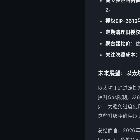
减少多跳路由
2
。
授权EIP-261
定期清理旧授
聚合器比价
：使
关注隐藏成本
：
未来展望：以太
以太坊正通过定期
提升Gas限制，从
外，为避免过度使用
这些升级将确保以
总结而言，2026
Layer 2、监