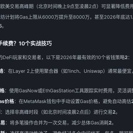
欧美交易高峰期（北京时间晚上9点至凌晨2点）可显著降低费
坊计划将Gas上限从6000万提升至8000万，甚至2026年底达
5
。
手续费？10个实战技巧
DeFi玩家和交易者，以下是2026年最有效的10个省钱策略
2
：
络
：在Layer 2上使用聚合器（如1inch、Uniswap）通常最便宜
价格
：使用GasNow或EthGasStation工具跟踪实时费用，灵活
as价格
：在MetaMask钱包中手动设置Gas价格，避免自动高估
期
：选择非高峰时段（如北京时间凌晨2点后）进行交易
2
。
交易
：将多笔操作合并为一次交易，减少总体Gas消耗
2
。