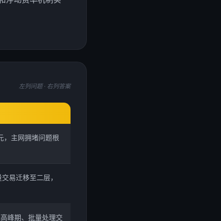
。
左列问题 · 右列答案
1美元，主网拥堵问题根
大量交易迁移至二层，
交易高峰期、批量处理交