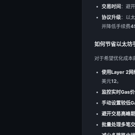
交易时间
：避开
协议升级
：以太
并降低手续费
4
如何节省以太坊
对于希望优化成本的
使用Layer 2网
美元
1
2
。
监控实时Gas
手动设置较低G
避开交易高峰
批量处理多笔