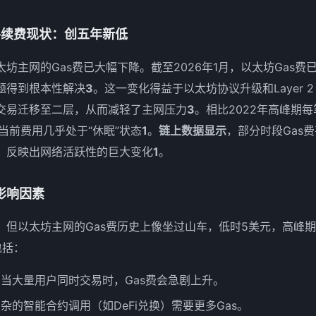
手续费现状：创五年新低
坊主网的Gas费已大幅下降。截至2026年1月，以太坊Gas费
题得到根本性解决
3
。这一变化得益于以太坊协议升级和Layer 
交易迁移至二层，从而减轻了主网压力
3
。相比2022年高峰期
当前费用几乎处于“休眠”状态
1
。
链上数据显示
，部分时段Gas费
，反映出网络活跃性的巨大变化
1
。
影响因素
，但以太坊主网的Gas费历史上像坐过山车，低时5美元，高峰期
包括：
：当大量用户同时交易时，Gas费会急剧上升。
杂的智能合约调用（如DeFi兑换）需要更多Gas。