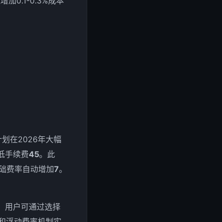
.1-0.3%成本
。
划在2026年大幅
降低手续费
4
5
。此
基础费率自动增加
7
。
级。用户可通过选择
升和浮动费率机制实