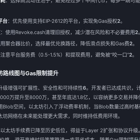
损耗
：选择高流动性池子，避免经过多个中间代币，每多一跳可能增加0
2平台
：优先使用支持EIP-2612的平台，实现免Gas授权
2
。
权
：使用Revoke.cash清理旧授权，减少潜在风险和不必要费用
2
用聚合器比价，选择最优兑换路径，降低滑点损失和Gas费
2
。
注意平台服务费（0.5-1.5%）和提现费用，避免被“咬一口”
2
。
坊路线图与Gas限制提升
升级增强可扩展性、安全性和可持续性
6
。开发者已达成共识，计
6000万提升至8000万，甚至年底达1.8亿，以容纳更多交易并
Blob空间，以太坊引入了浮动费率机制，当Blob数量过高时
太坊网络在未来能处理更大需求，同时维持低费用环境。
年以太坊手续费已降至历史低位，得益于Layer 2扩张和协议升
控Gas价格、避开高峰时段等策略进一步节省成本。随着Gas限制提