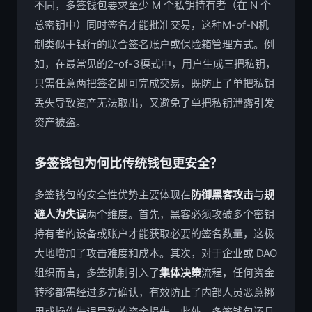
不同，多签钱包要求至少 M 个私钥持有者（在 N 个
总密钥中）同时签名才能批准交易，这种
M-of-N
机
制类似于银行的联合签名账户或保险箱管理方式。例
如，在最常见的
2-of-3
模式中，用户生成三把私钥，
只需任意两把签名即可完成交易，既防止了单把私钥
丢失导致资产无法取出，又避免了单把私钥泄露引发
资产被盗。
多签钱包为何比传统钱包更安全？
多签钱包的安全性优势主要体现在
防御黑客攻击
与
规
避人为失误
两个维度。首先，黑客必须攻破多个密钥
持有者的设备或账户才能获取必要的签名数量，这极
大地增加了攻击难度和成本。其次，对于企业或 DAO
组织而言，多签机制引入了
集体决策
流程，任何资金
转移都需经过多方确认，有效防止了内部人员恶意挪
用或操作失误导致的资金损失。此外，多签钱包还具