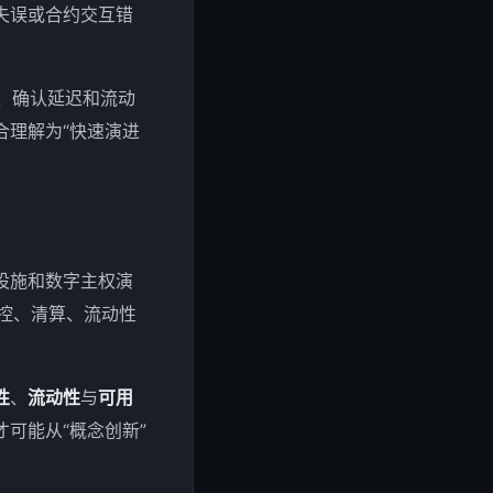
失误或合约交互错
用、确认延迟和流动
合理解为“快速演进
设施和数字主权演
风控、清算、流动性
性
、
流动性
与
可用
可能从“概念创新”