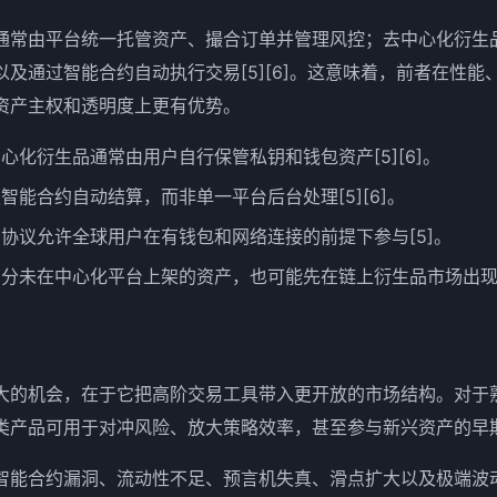
通常由平台统一托管资产、撮合订单并管理风控；去中心化衍生
及通过智能合约自动执行交易[5][6]。这意味着，前者在性能
资产主权和透明度上更有优势。
心化衍生品通常由用户自行保管私钥和钱包资产[5][6]。
智能合约自动结算，而非单一平台后台处理[5][6]。
协议允许全球用户在有钱包和网络连接的前提下参与[5]。
分未在中心化平台上架的资产，也可能先在链上衍生品市场出现[
大的机会，在于它把高阶交易工具带入更开放的市场结构。对于
产品可用于对冲风险、放大策略效率，甚至参与新兴资产的早期定价
智能合约漏洞、流动性不足、预言机失真、滑点扩大以及极端波