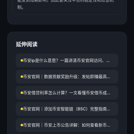
制。
延伸阅读
币安ip是什么意思？一篇讲清币安官网访问、登
录与网络环境要点
币安官网｜数据贡献奖励升级：发帖即赚最高
50%手续费返佣
币安借贷利率怎么计算？一文看懂币安借币成
本、影响因素与查询方式
币安官网｜添加币安智能链（BSC）完整指南与
数字资产交易平台
币安官网｜币安上币公告详解：如何查看新币上
线、交易对与防骗指南