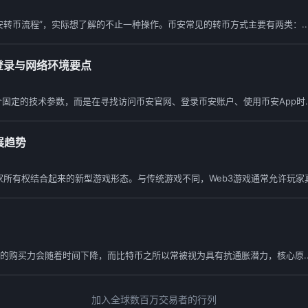
安转币流程”，实际想了解的不止一种操作。币安常见的转币方式主要有两类：..
登录与网络环境要点
问某个固定的技术参数，而是在寻找访问币安官网、登录币安账户、使用币安App时..
展趋势
家所有权结合起来的新型游戏形态。与传统游戏不同，Web3游戏通常允许玩家真正
的购买力会随着时间下降，而比特币之所以常被视为具有抗通胀潜力，核心原..
加入全球数百万交易者的行列