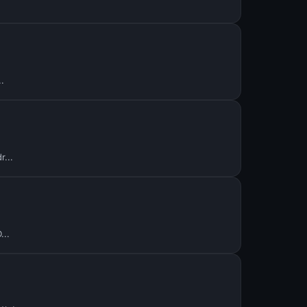
.
..
..