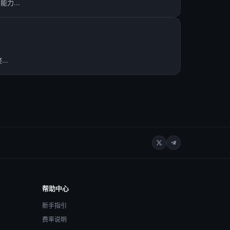
力...
..
帮助中心
新手指引
费率说明