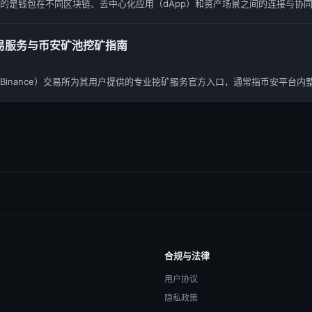
作，指的是钱包在不同区块链、去中心化应用（dApp）和资产场景之间的连接与协同能
易服务与币安矿池挖矿指南
inance）交易所为其用户提供的专业挖矿服务官方入口，通常指币安平台内整.
合规与法律
用户协议
隐私政策