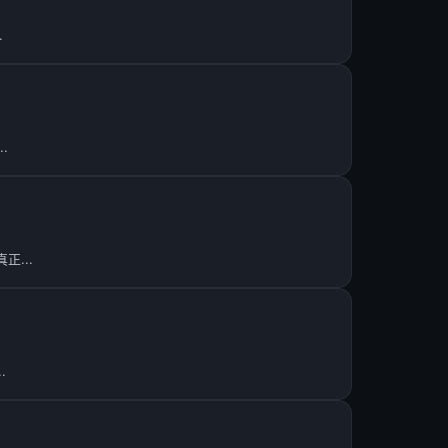
.
.
...
.