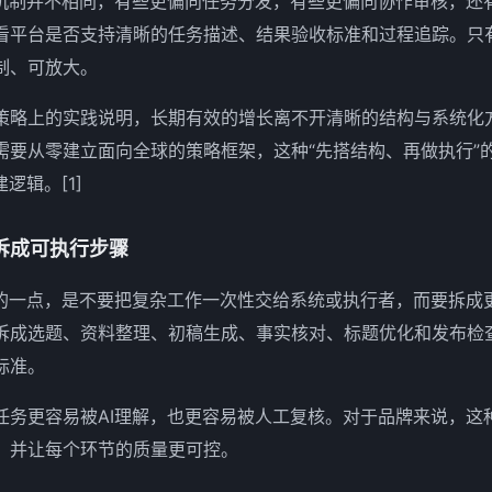
的机制并不相同，有些更偏向任务分发，有些更偏向协作审核，还
看平台是否支持清晰的任务描述、结果验收标准和过程追踪。只
制、可放大。
策略上的实践说明，长期有效的增长离不开清晰的结构与系统化
O需要从零建立面向全球的策略框架，这种“先搭结构、再做执行”
逻辑。[1]
拆成可执行步骤
要的一点，是不要把复杂工作一次性交给系统或执行者，而要拆成
拆成选题、资料整理、初稿生成、事实核对、标题优化和发布检
标准。
任务更容易被AI理解，也更容易被人工复核。对于品牌来说，这
，并让每个环节的质量更可控。