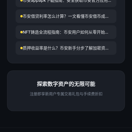
币安appapk下载指南：安全获取币安官方应用
程序
币安借贷利率怎么计算？一文看懂币安借币成
本、影响因素与查询方式
NFT铸造全流程指南：币安用户如何从零开始完
成首个NFT铸造
质押收益率是什么？币安新手分步了解加密资产
质押回报
探索数字资产的无限可能
注册即享新用户专属交易礼包与手续费折扣