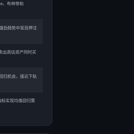
re、布林带和
强劲趋势中盲目押注
卖出高估资产同时买
回归机会，接近下轨
指标实现均值回归策