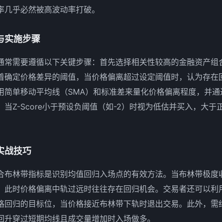
率几乎必然被高波动率打破。
与实施步骤
通常需要遵循以下关键步骤：首先选择相关性较高的金融资产组
着确定价格差异的阈值，当价格偏离超过设定阈值时，认为存在
简单移动平均线（SMA）和标准差来量化价格偏离程度，并通过Z
当Z-Score小于预设负阈值（如-2）时视为低估并买入，大于
实战技巧
合布林带指标是识别均值回归入场点的有效方法。当布林带极度
，此时价格偏离中轨过远时往往存在回归机会。交易者还可以利用
格回归的目标位，当价格接近布林带下轨时退出交易。此外，需结
回升穿过短期均线且成交量增加时入场做多。