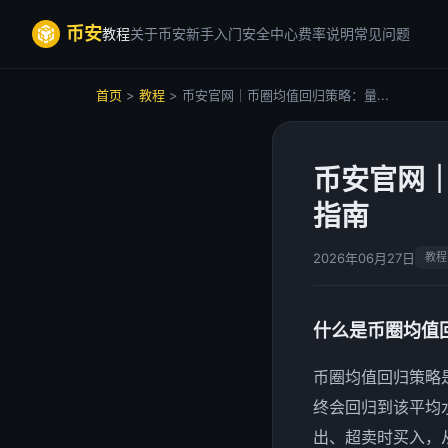
币安
教程
关于币安
新手入门
安全中心
费率说明
常见问题
首页
>
教程
> 币安官网｜币圈均值回归策略：量...
币安官网
指南
2026年06月27日
教程
什么是币圈均值
币圈均值回归策略
终会回归到该平均
出、超卖时买入，