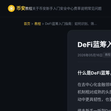
币安
教程
关于币安
新手入门
安全中心
费率说明
常见问题
首页
>
教程
> DeFi蓝筹入门指南：如何识别、筛...
DeFi蓝
2026年05月16日
教程
什么是DeFi蓝
在去中心化金融领
机制相对成熟的头
动中更具韧性，也
很多新手一听到D