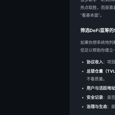
热点取胜，而是靠
“看基本面”。
筛选DeFi蓝筹
如果你想系统地判
但足以帮助你建立
协议收入
：项
总锁仓量（TV
不看质量。
用户与活跃地
安全记录
：是
治理与生态
：