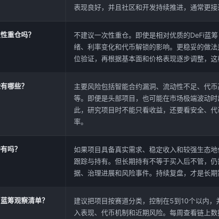
表现良好，并且社区和开发持续推进，通常更接近
次性重仓吗？
不建议一次性重仓。即使是相对优质的DeFi蓝
绪、利率变化和代币解锁的影响。更稳妥的做法
位验证，再根据基本面和价格表现逐步调整，这
险有哪些？
主要风险包括智能合约漏洞、流动性不足、代币
等。即便是头部项目，也可能在市场极端波动时
此，研究项目时不能只看收益，还要看安全、代
率。
持有吗？
如果项目具备真实需求、稳定收入和较强生态地
跟踪与持有。但长期持有不等于买入后不管，仍
据、治理进展和风险事件。持续复盘，才是长期
i蓝筹观察清单？
建议把项目按赛道分类，控制在5到10个以内，
入表现、代币机制和近期风险。每周查看链上数