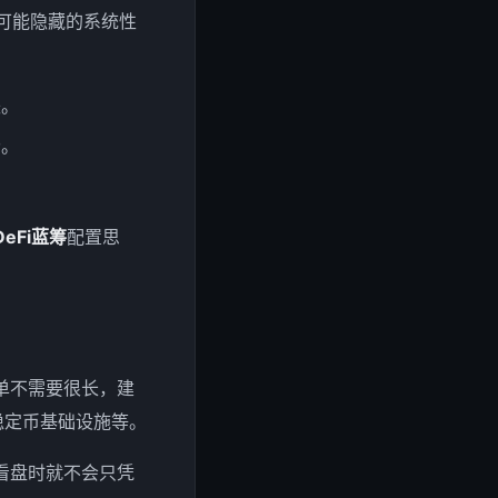
中可能隐藏的系统性
失。
畅。
DeFi蓝筹
配置思
单不需要很长，建
稳定币基础设施等。
看盘时就不会只凭