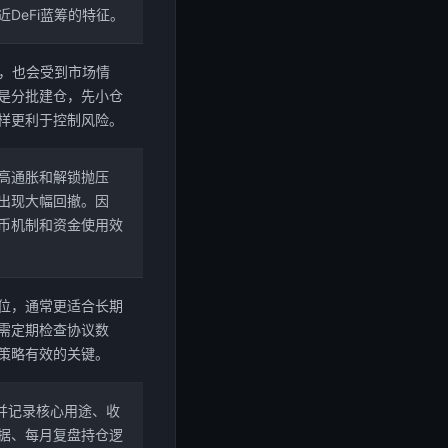
DeFi蓝筹的特征。
筹，也会受到市场情
是分批建仓，先小仓
样更利于控制风险。
高通胀和解锁抛压
出现大幅回撤。因
币机制和资金使用效
位，通常更适合长期
需定期检查协议数
策略有效的关键。
并记录核心用途、收
据、每月复盘持仓逻