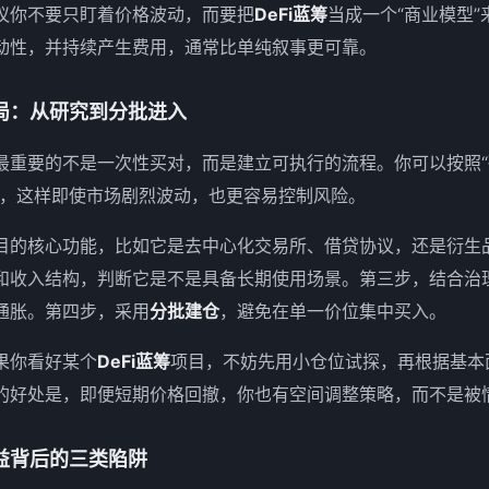
议你不要只盯着价格波动，而要把
DeFi蓝筹
当成一个“商业模型
动性，并持续产生费用，通常比单纯叙事更可靠。
局：从研究到分批进入
最重要的不是一次性买对，而是建立可执行的流程。你可以按照
进，这样即使市场剧烈波动，也更容易控制风险。
目的核心功能，比如它是去中心化交易所、借贷协议，还是衍生
和收入结构，判断它是不是具备长期使用场景。第三步，结合治
通胀。第四步，采用
分批建仓
，避免在单一价位集中买入。
果你看好某个
DeFi蓝筹
项目，不妨先用小仓位试探，再根据基本
的好处是，即便短期价格回撤，你也有空间调整策略，而不是被
益背后的三类陷阱